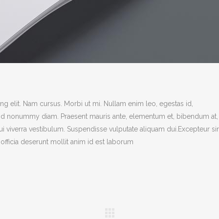
g elit. Nam cursus. Morbi ut mi. Nullam enim leo, egestas id,
end nonummy diam. Praesent mauris ante, elementum et, bibendum at,
dui viverra vestibulum. Suspendisse vulputate aliquam dui.Excepteur si
officia deserunt mollit anim id est laborum